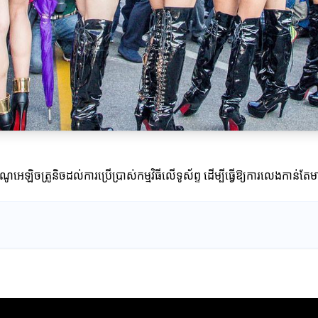
ីកាស៊ីណូអេឡិចត្រូនិចដល់ការប្រើប្រាស់កម្មវិធីលើទូស័ព្ទ ដើម្បីធ្វើឱ្យការលេង