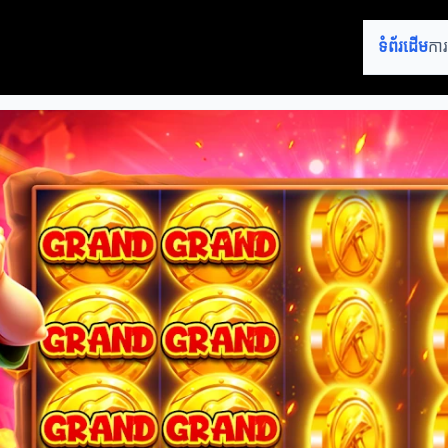
ទំព័រដើម
កា