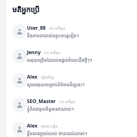
មតិអ្នកប្រើ
User_88
១០ នាទីមុន
នឹងតាមដានរាល់អត្ថបទបន្តទៀត។
Jenny
១០ នាទីមុន
អរគុណច្រើនដែលបានផ្តល់ចំណេះដឹងថ្មីៗ។
Alex
ម្សិលមិញ
សូមអរគុណសម្រាប់ព័ត៌មានដ៏ល្អនេះ។
SEO_Master
១០ នាទីមុន
ខ្ញុំពិតជាចូលចិត្តអានវាណាស់។
Alex
មុននេះបន្តិច
ខ្លឹមសារច្បាស់លាស់ ងាយយល់ណាស់។