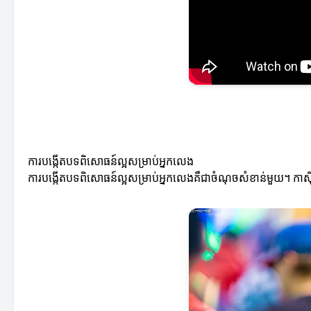
ការបង្កើតបទពិសោធន៍ល្អសម្រាប់អ្នកលេង
ការ​បង្កើតបទពិសោធន៍ល្អសម្រាប់អ្នកលេងគឺជាចំណុចសំខាន់មួយ។ កាស