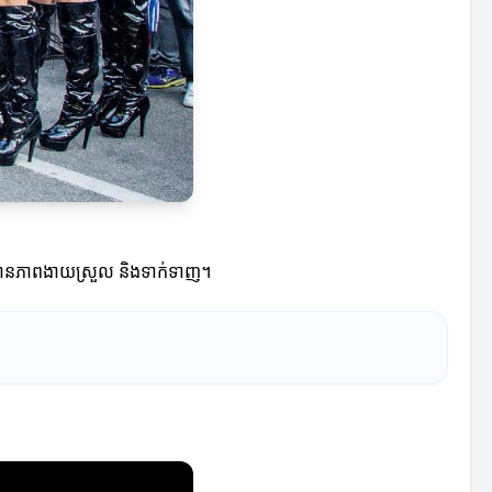
កាន់តែមានភាពងាយស្រួល និងទាក់ទាញ។