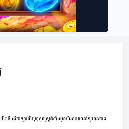
ប
យើងនឹងពិភាក្សាអំពីយុទ្ធសាស្ត្រធំទាំងមូលដែលអាចនាំឱ្យមានភាព