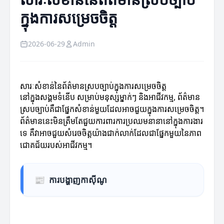
ក្នុងការសម្រេចចិត្ត
2026-06-29
Admin
សារៈសំខាន់នៃព័ត៌មានស្របច្បាប់ក្នុងការសម្រេចចិត្ត
នៅក្នុងសង្គមទំនើប សម្រាប់មនុស្សម្នាក់ៗ និងអាជីវកម្ម, ព័ត៌មាន
ស្របច្បាប់គឺជាផ្នែកសំខាន់មួយដែលអាចជួយក្នុងការសម្រេចចិត្ត។
ព័ត៌មាននេះមិនត្រឹមតែជួយការពារការប្រឈមនានានៅក្នុងការងារ
ទេ គឺវាអាចជួយសំរេចចិត្តយ៉ាងជាក់លាក់ដែលជាផ្នែកមួយនៃភាព
ជោគជ័យរបស់អាជីវកម្ម។
📰
ការបង្ហាញកាស៊ីណូ