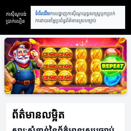
កាស៊ីណូបង់
ទំព័រដើម
ការបង្ហាញកាស៊ីណូ
យុទ្ធសាស្ត្របូកប្រាក់
ប្រាក់លឿន
ការវាយតម្លៃប្រព័ន្ធ
ព័ត៌មានស្របច្បាប់
ព័ត៌មានលម្អិត
សារៈសំខាន់នៃព័ត៌មានស្របច្បាប់