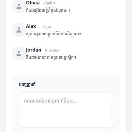
Olivia
ម្សិលមិញ
ពិតជាអ្វីដែលខ្ញុំកំពុងស្វែងរក។
Alex
៣ ថ្ងៃមុន
សូមអរគុណសម្រាប់ព័ត៌មានដ៏ល្អនេះ។
Jordan
២ ម៉ោងមុន
នឹងតាមដានរាល់អត្ថបទបន្តទៀត។
បញ្ចេញមតិ