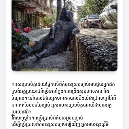
ការសម្រេចចិត្តដោយផ្អែកលើព័ត៌មានស្របច្បាប់អាចជួយអ្នកដក
ស្រង់អត្ថប្រយោជន៍ច្រើននៅក្នុងការពង្រឹងសុខុមាលភាព និង
ចំណូល។ នៅពេលដែលអ្នកមានការយល់ដឹងយ៉ាងជ្រាលជ្រៅអំពី
អនាគតបែបបទនៃច្បាប់ អ្នកអាចសម្រេចចិត្តបានយ៉ាងមានអត្ថ
ប្រយោជន៍។
វិធីសាស្ត្រនៃការប្រើប្រាស់ព័ត៌មានស្របច្បាប់
ដើម្បីប្រើប្រាស់ព័ត៌មានស្របច្បាប់ឡើងវិញ អ្នកអាចអនុវត្តវិធី