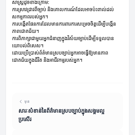
សាស្ត្រដូចខាងក្រោម:
ការស្រាវជ្រាវពីច្បាប់ និងគោលការណ៍ដែលអាចប៉ះពាល់ដល់
សកម្មភាពរបស់អ្នក។
ការបង្កើតផែនការដែលមានការពារការសម្រេចចិត្តដើម្បីបង្កើន
ភាពជោគជ័យ។
ការពិភាក្សាជាមួយអ្នកជំនាញក្នុងវិស័យច្បាប់ដើម្បីទទួលបាន
យោបល់ពិសេស។
ដោយប្រើប្រាស់ព័ត៌មានស្របច្បាប់អ្នកអាចធ្វើឱ្យមានភាព
ជោគជ័យក្នុងជីវិត និងអាជីវកម្មរបស់អ្នក។
មុន
សារៈសំខាន់នៃព័ត៌មានស្របច្បាប់ក្នុងសង្គមល្អ
ប្រសើរ