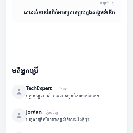
បន្ទាប់
សារៈសំខាន់នៃព័ត៌មានស្របច្បាប់ក្នុងសង្គមទំនើប
មតិអ្នកប្រើ
TechExpert
៣ ថ្ងៃមុន
អត្ថបទល្អណាស់! អរគុណសម្រាប់ការចែករំលែក។
Jordan
ម្សិលមិញ
អរគុណច្រើនដែលបានផ្តល់ចំណេះដឹងថ្មីៗ។