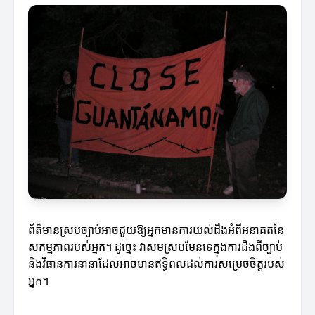
ព័ត៌មានស្របច្បាប់អាចជួយឱ្យអ្នកមានការយល់ដឹងអំពីអនាគតនៃ
សកម្មភាពរបស់អ្នក។ ដូច្នេះ វាសមស្របមែនទេក្នុងការដឹងពីច្បាប់
និងវិធានការនានាដែលអាចមានឥទ្ធិពលដល់ការសម្រេចចិត្តរបស់
អ្នក។