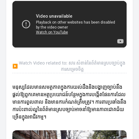
Watch Video related to: សារៈសំខាន់នៃព័ត៌មានស្របច្បាប់ក្នុង
▶
ការសម្រេចចិត្ត
មនុស្សដែលមានសមត្ថភាពក្នុងការយល់ដឹងនិងបង្ហាញច្បាប់នឹង
ផ្តល់ឱ្យពួកគេមានអត្ថប្រយោជន៍បន្ថែមក្នុងការបង្កើតផែនការដែល
មានការពួលពាល និងមានការកំណត់ត្រឹមត្រូវ។ ការពារប្រឆាំងនឹង
ការប៉ះពាល់ល្អនៃព័ត៌មានស្របច្បាប់អាចនាំឱ្យមានភាពជោគជ័យ
ច្រើនក្នុងអាជីវកម្ម។