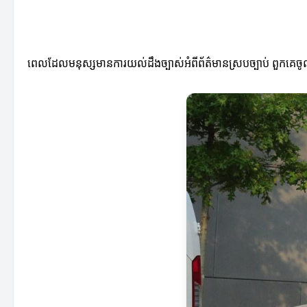
ពេលដែលមនុស្សមានការយល់ដឹងច្បាស់អំពីព័ត៌មានស្របច្បាប់ ពួកគេចូល