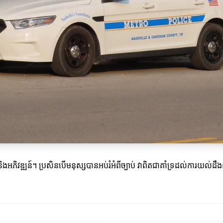
 និងអភិវឌ្ឍន៍។ ប្រសិនបើមនុស្សបានអប់រំអំពីច្បាប់ វាពិតជាគាំទ្រដល់ការយល់ដឹ