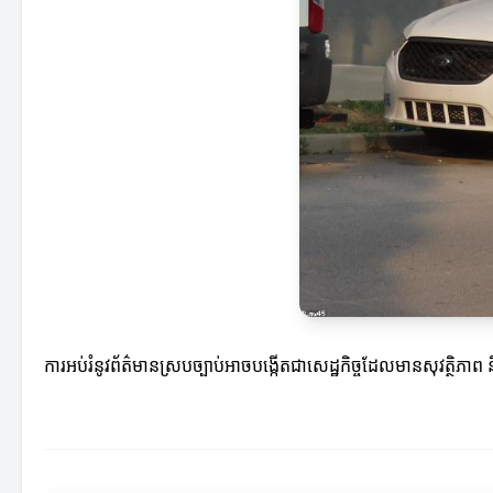
ការអប់រំនូវព័ត៌មានស្របច្បាប់អាចបង្កើតជាសេដ្ឋកិច្ចដែលមានសុវត្ថិភាព