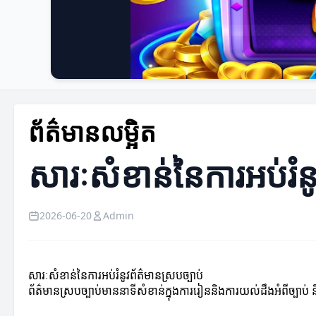
ព័ត៌មានលម្អិត
សារៈសំខាន់នៃការអប់រំនូ
2026-06-20
Admin
សារៈសំខាន់នៃការអប់រំនូវព័ត៌មានស្របច្បាប់
ព័ត៌មានស្របច្បាប់មាននាទីសំខាន់ក្នុងការរៀននិងការយល់ដឹងអំពីច្បាប់ និ