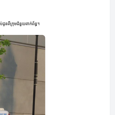
ូនពីក្រុមជំនួយពាក់ព័ន្ធ។