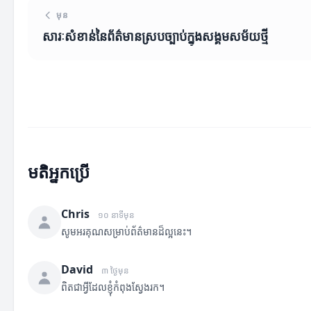
មុន
សារៈសំខាន់នៃព័ត៌មានស្របច្បាប់ក្នុងសង្គមសម័យថ្មី
មតិអ្នកប្រើ
Chris
១០ នាទីមុន
សូមអរគុណសម្រាប់ព័ត៌មានដ៏ល្អនេះ។
David
៣ ថ្ងៃមុន
ពិតជាអ្វីដែលខ្ញុំកំពុងស្វែងរក។