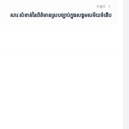
បន្ទាប់
សារៈសំខាន់នៃព័ត៌មានស្របច្បាប់ក្នុងសង្គមសម័យទំនើប