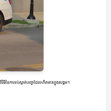
ងពីវិធីនៃការទប់ស្កាត់បញ្ហាដែលកើតមានក្នុងសង្គម។