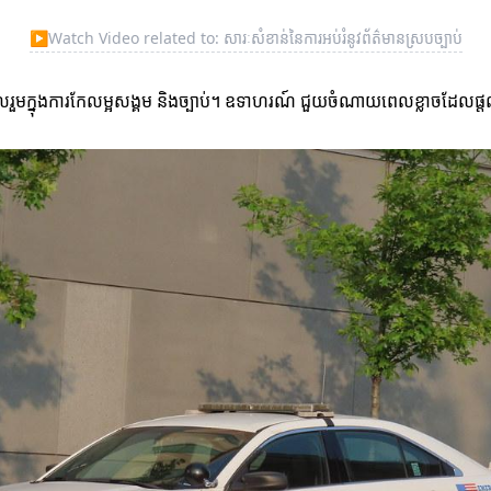
▶
Watch Video related to: សារៈសំខាន់នៃការអប់រំនូវព័ត៌មានស្របច្បាប់
រួមក្នុងការកែលម្អសង្គម និងច្បាប់។ ឧទាហរណ៍ ជួយចំណាយពេលខ្លាចដែលផ្តល់ជ