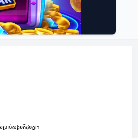
ម្រាប់សង្គមក៏ដូចគ្នា។