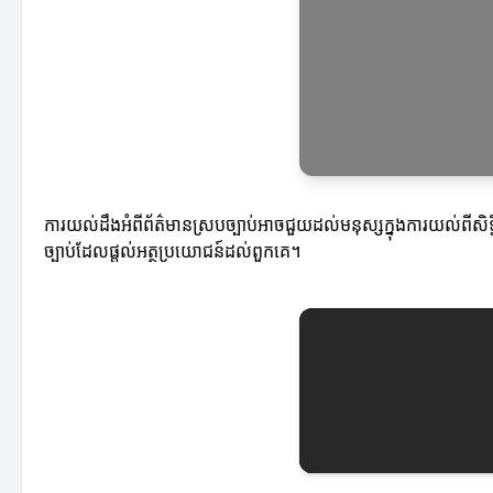
ការយល់ដឹងអំពីព័ត៌មានស្របច្បាប់អាចជួយដល់មនុស្សក្នុងការយល់ពីសិទ្ធិរ
ច្បាប់ដែលផ្តល់អត្ថប្រយោជន៍ដល់ពួកគេ។