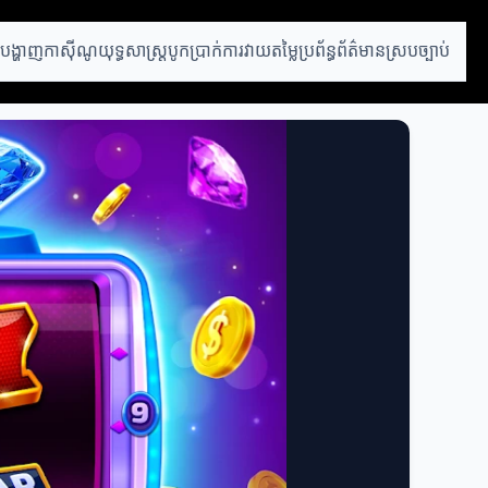
របង្ហាញកាស៊ីណូ
យុទ្ធសាស្ត្របូកប្រាក់
ការវាយតម្លៃប្រព័ន្ធ
ព័ត៌មានស្របច្បាប់