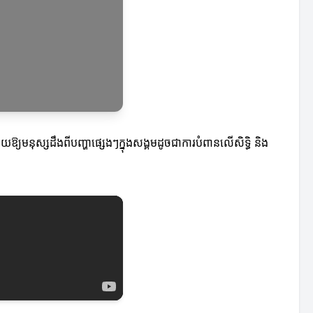
ួយឱ្យមនុស្សដឹងពីបញ្ហាផ្សេងៗក្នុងសង្គមដូចជាការបំពានលើសិទ្ធិ និង