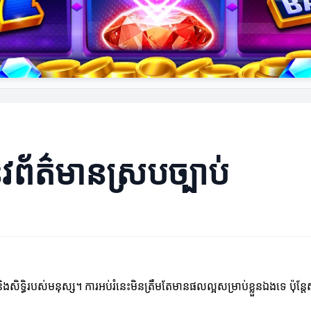
វព័ត៌មានស្របច្បាប់
ងសិទ្ធិរបស់មនុស្ស។ ការអប់រំនេះមិនត្រឹមតែមានផលល្អសម្រាប់ខ្លួនឯងទេ ប៉ុន្តែស