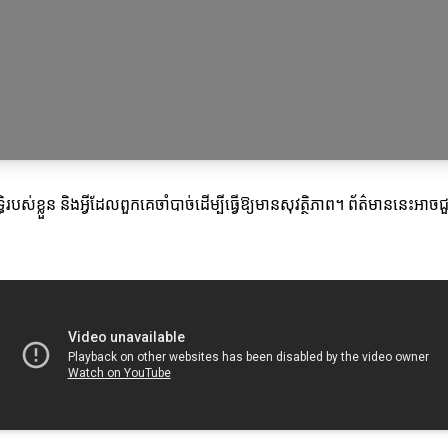
បស់ខ្លួន និងអ្វីដែលពួកគេចាំបាច់ដើម្បីធ្វើឱ្យមានសុវត្ថិភាព។ ព័ត៌មាននេះអាចជ