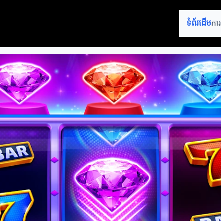
ទំព័រដើម
កា