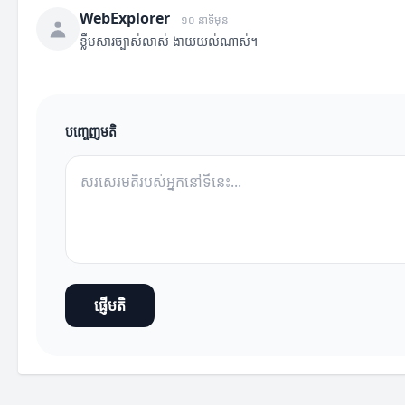
WebExplorer
១០ នាទីមុន
ខ្លឹមសារច្បាស់លាស់ ងាយយល់ណាស់។
បញ្ចេញមតិ
ផ្ញើមតិ