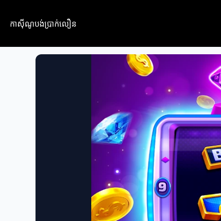
កាស៊ីណូបង់ប្រាក់លឿន