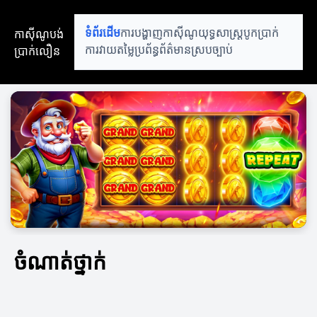
កាស៊ីណូបង់
ទំព័រដើម
ការបង្ហាញកាស៊ីណូ
យុទ្ធសាស្ត្របូកប្រាក់
ប្រាក់លឿន
ការវាយតម្លៃប្រព័ន្ធ
ព័ត៌មានស្របច្បាប់
ចំណាត់ថ្នាក់