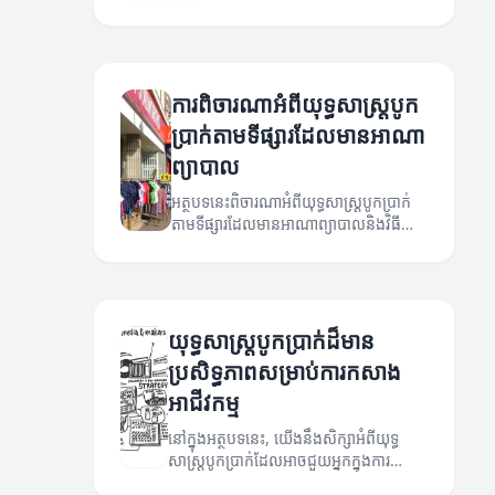
ការពិចារណាអំពីយុទ្ធសាស្ត្របូក
ប្រាក់តាមទីផ្សារដែលមានអាណា
ព្យាបាល
អត្ថបទនេះពិចារណាអំពីយុទ្ធសាស្ត្របូកប្រាក់
តាមទីផ្សារដែលមានអាណាព្យាបាលនិងវិធី
សាស្ត្រដែលអាចជួយបង្កើនចំណូលរបស់អ្នក។
យុទ្ធសាស្ត្របូកប្រាក់ដ៏មាន
ប្រសិទ្ធភាពសម្រាប់ការកសាង
អាជីវកម្ម
នៅក្នុងអត្ថបទនេះ, យើងនឹងសិក្សាអំពីយុទ្ធ
សាស្ត្របូកប្រាក់ដែលអាចជួយអ្នកក្នុងការ
កសាងអាជីវកម្មរបស់អ្នកឲ្យមានប្រសិទ្ធភាពនិង