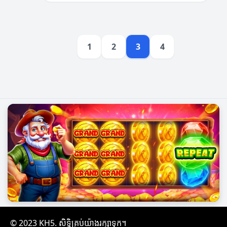
មែនម៉ាក។
1
2
3
4
© 2023 KH5. សិទ្ធិគ្រប់យ៉ាងរក្សាទុក។