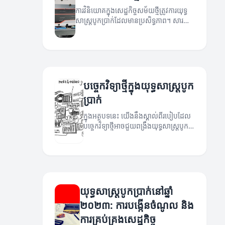
ការវិនិយោគក្នុងសេដ្ឋកិច្ចសម័យថ្មីត្រូវការយុទ្ធ
សាស្ត្របូកប្រាក់ដែលមានប្រសិទ្ធភាព។ សារ
អត្ថបទនេះនឹងនាំអ្នកឆ្ពោះទៅរកវិធីសាស្ត្រថ្មីៗក្នុង
ការវិនិយោគ។
បច្ចេកវិទ្យាថ្មីក្នុងយុទ្ធសាស្ត្របូក
ប្រាក់
ក្នុងអត្ថបទនេះ យើងនឹងស្គាល់ពីរបៀបដែល
បច្ចេកវិទ្យាថ្មីអាចជួយពង្រឹងយុទ្ធសាស្ត្របូក
ប្រាក់របស់អ្នក។
យុទ្ធសាស្ត្របូកប្រាក់នៅឆ្នាំ
២០២៣: ការបង្កើនចំណូល និង
ការគ្រប់គ្រងសេដ្ឋកិច្ច