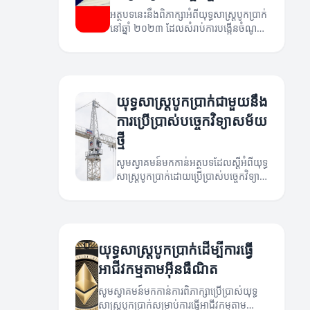
អត្ថបទនេះនឹងពិភាក្សាអំពីយុទ្ធសាស្ត្របូកប្រាក់
នៅឆ្នាំ ២០២៣ ដែលសំរាប់ការបង្កើនចំណូល
និងការគ្រប់គ្រងសេដ្ឋកិច្ច។
យុទ្ធសាស្ត្របូកប្រាក់ជាមួយនឹង
ការប្រើប្រាស់បច្ចេកវិទ្យាសម័យ
ថ្មី
សូមស្វាគមន៍មកកាន់អត្ថបទដែលស្តីអំពីយុទ្ធ
សាស្ត្របូកប្រាក់ដោយប្រើប្រាស់បច្ចេកវិទ្យា
សម័យថ្មី។
យុទ្ធសាស្ត្របូកប្រាក់ដើម្បីការធ្វើ
អាជីវកម្មតាមអ៊ីនធឺណិត
សូមស្វាគមន៍មកកាន់ការពិភាក្សាប្រើប្រាស់យុទ្ធ
សាស្ត្របូកប្រាក់សម្រាប់ការធ្វើអាជីវកម្មតាម