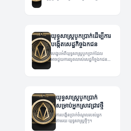
អ៊ីនធឺណិត។ អត្ថបទនេះនឹងបង្ហាញពីយុទ្ធសាស្ត្រ
ដែលមានប្រសិទ្ធភាព និងអាចជួយអ្នកឈ្នះទីផ្សារ
បាន។
យុទ្ធសាស្ត្របូកប្រាក់ដើម្បីការ
បង្កើតសេដ្ឋកិច្ចឯកជន
សង្ខេបអំពីយុទ្ធសាស្ត្របូកប្រាក់ដែល
អាចជួយការលូតលាស់សេដ្ឋកិច្ចឯកជន
របស់អ្នក។
យុទ្ធសាស្ត្របូកប្រាក់
សម្រាប់អ្នកស្រាវជ្រាវថ្មី
ការបង្កើនប្រាក់ចំណូលរបស់អ្នក
តាមរយៈយុទ្ធសាស្រ្តថ្មីៗ។