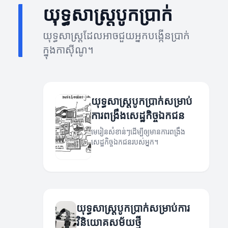
យុទ្ធសាស្ត្របូកប្រាក់
យុទ្ធសាស្ត្រដែលអាចជួយអ្នកបង្កើនប្រាក់
ក្នុងកាស៊ីណូ។
យុទ្ធសាស្ត្របូកប្រាក់សម្រាប់
ការពង្រឹងសេដ្ឋកិច្ចឯកជន
មេរៀនសំខាន់ៗដើម្បីឲ្យមានការពង្រឹង
សេដ្ឋកិច្ចឯកជនរបស់អ្នក។
យុទ្ធសាស្ត្របូកប្រាក់សម្រាប់ការ
វិនិយោគសម័យថ្មី